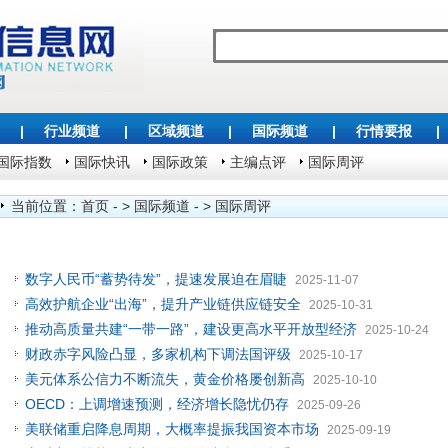
|
行业频道
|
区域频道
|
国际频道
|
行情要报
|
国际指数
国际快讯
国际政策
主编点评
国际周评
当前位置：
首页
- >
国际频道
- >
国际周评
数字人民币“蓄势待发”，提速发展迫在眉睫
2025-11-07
高效护航企业“出海”，提升产业链供应链安全
2025-10-31
推动高质量共建“一带一路”，建设更高水平开放型经济
2025-10-24
财政赤字风险凸显，多家机构下调法国评级
2025-10-17
美元体系公信力不断流失，黄金价格屡创新高
2025-10-10
OECD：上调增速预测，经济增长隐忧仍存
2025-09-26
美联储重启降息周期，大概率提振我国资本市场
2025-09-19