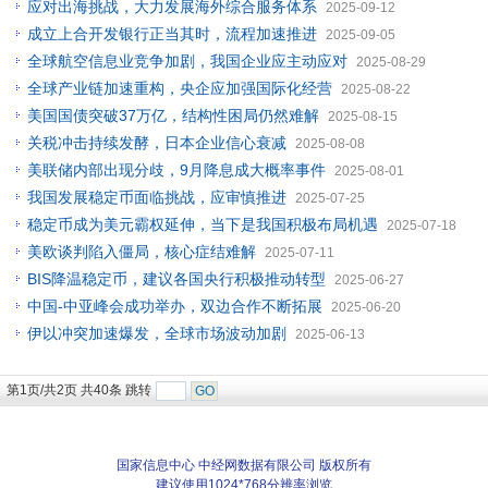
应对出海挑战，大力发展海外综合服务体系
2025-09-12
成立上合开发银行正当其时，流程加速推进
2025-09-05
全球航空信息业竞争加剧，我国企业应主动应对
2025-08-29
全球产业链加速重构，央企应加强国际化经营
2025-08-22
美国国债突破37万亿，结构性困局仍然难解
2025-08-15
关税冲击持续发酵，日本企业信心衰减
2025-08-08
美联储内部出现分歧，9月降息成大概率事件
2025-08-01
我国发展稳定币面临挑战，应审慎推进
2025-07-25
稳定币成为美元霸权延伸，当下是我国积极布局机遇
2025-07-18
美欧谈判陷入僵局，核心症结难解
2025-07-11
BIS降温稳定币，建议各国央行积极推动转型
2025-06-27
中国-中亚峰会成功举办，双边合作不断拓展
2025-06-20
伊以冲突加速爆发，全球市场波动加剧
2025-06-13
第1页/共2页 共40条 跳转
国家信息中心 中经网数据有限公司 版权所有
建议使用1024*768分辨率浏览