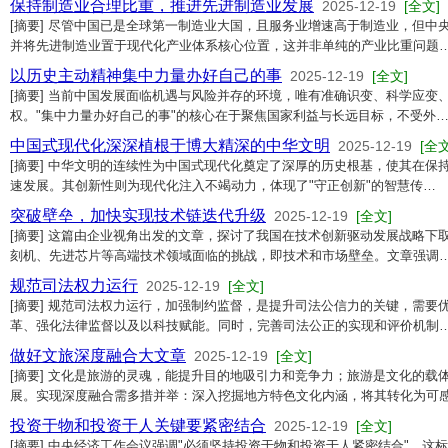
保持制造业合理比重，推进先进制造业发展
2025-12-19
[全文]
[摘要] 尽管中国已是全球第一制造业大国，且服务业增速高于制造业，但中
并将先进制造业置于现代化产业体系核心位置，这并非单纯的产业比重问题
以历史主动精神集中力量办好自己的事
2025-12-19
[全文]
[摘要] 当前中国发展面临机遇与风险并存的环境，唯有准确识变、科学应变
权。"集中力量办好自己的事"的核心在于聚焦国家利益与长远目标，不受外
中国式现代化深深植根于博大精深的中华文明
2025-12-19
[全文
[摘要] 中华文明的连续性为中国式现代化奠定了深厚的历史根基，使其在保
速发展。其创新性则为现代化注入不竭动力，体现了"守正创新"的智慧传…
突破壁垒，加快实现技术链迭代升级
2025-12-19
[全文]
[摘要] 这篇由企业视角出发的文章，探讨了我国在技术创新驱动发展战略下
刻机、先进芯片等高端技术领域面临的挑战，即技术和市场壁垒。文章强调
规范司法权力运行
2025-12-19
[全文]
[摘要] 规范司法权力运行，加强制约监督，是提升司法公信力的关键，需要
革、强化法律监督以及以科技赋能。同时，完善司法公正的实现和评价机制
做好文旅深度融合大文章
2025-12-19
[全文]
[摘要] 文化是旅游的灵魂，能提升目的地吸引力和竞争力；旅游是文化的载
展。实现深度融合需多措并举：深入挖掘地方特色文化内涵，将其转化为可
投资于物和投资于人关键要紧密结合
2025-12-19
[全文]
[摘要] 中央经济工作会议强调"必须坚持投资于物和投资于人紧密结合"，