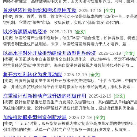
网络不断健全，品牌活动影响力扩大，国民阅读习惯逐步养成。同时，面对
首发经济推动供给和需求良性互动
2025-12-19
[全文]
[摘要] 首发、首秀、首展、首演等活动不仅是创新成果的市场化平台，更是
键机制。它通过"预热"市场、收集反馈，实现了"创新-首发-迭代"的…
以冷资源撬动热经济
2025-12-19
[全文]
[摘要] 冰雪经济产业链不断延伸，催生"冰雪+"融合业态，如体育旅游、特
雪装备制造业也日益崛起。未来，冰雪经济发展将着力于人才培养、差…
以高水平对外开放推动建设开放型世界经济
2025-12-19
[全文]
[摘要] 中国正以海南自由贸易港全岛封关运作这一标志性举措，坚定不移地
型世界经济贡献"中国方案"。海南自贸港建设被视为引领新时代对外开放…
将开放红利转化为发展动能
2025-12-19
[全文]
[摘要] 外资外贸是衡量中国对外开放水平的关键指标。"十四五"以来，中国
著，并通过自贸试验区等平台主动对接国际高标准经贸规则，推动从要素…
注重设计创新推动产业升级的积极作用
2025-12-19
[全文]
[摘要] 设计创新是推动新质生产力发展的关键驱动力，其内涵已从单纯的产
系统性创新力量。设计创新通过产品迭代提升附加值，通过流程重构优化生
加快推动服务型制造创新发展
2025-12-19
[全文]
[摘要] "十五五"时期，服务型制造被视为推动制造业高质量发展的关键路
创造逻辑的转变，从单一产品转向产品与服务一体化解决方案，从而摆…