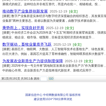
展模式的校正。这种结合并非相互替代，而是内在统一、相辅相成。投…
推动数字产业集群创新发展
2025-12-19
[全文]
[摘要] 数字产业集群是实体经济与数字经济深度融合的组织形态，其发展呈现
业集群"两种主要形态。前者以数据为关键要素，由数字技术驱动新兴…
乘势而上，实现良好开局
2025-12-19
[全文]
[摘要] 中央经济工作会议为2026年及"十五五"时期经济发展擘画蓝图，强
稳就业、稳企业、稳市场、稳预期，目标是实现经济质的有效提升…
数字驱动，畜牧业量质齐飞跃
2025-12-19
[全文]
[摘要] 基因芯片、物联网、大数据、人工智能等技术在畜牧生产、绿色发展
出巨大潜力。例如，基因芯片提高了育种准确性，智能饲喂系统和大数据平
为发展农业新质生产力提供制度保障
2025-12-19
[全文]
[摘要] 2025年中央一号文件将"因地制宜发展农业新质生产力"作为重要目
中的核心作用。农业新质生产力是指将现代新技术、新模式应用于…
第1页/共191页 共3811条 跳转
国家信息中心 中经网数据有限公司 版权所有
建议使用1024*768分辨率浏览