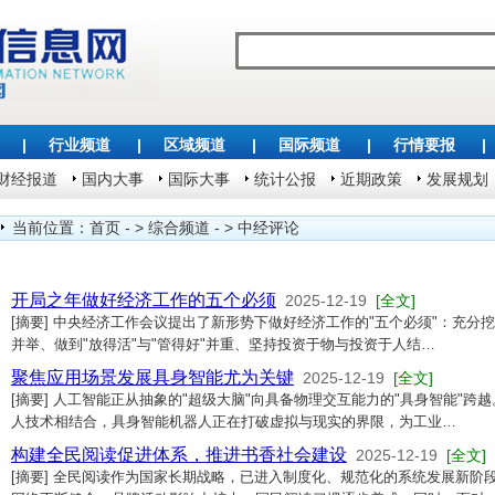
|
行业频道
|
区域频道
|
国际频道
|
行情要报
|
财经报道
国内大事
国际大事
统计公报
近期政策
发展规划
当前位置：
首页
- >
综合频道
- >
中经评论
开局之年做好经济工作的五个必须
2025-12-19
[全文]
[摘要] 中央经济工作会议提出了新形势下做好经济工作的"五个必须"：充
并举、做到"放得活"与"管得好"并重、坚持投资于物与投资于人结…
聚焦应用场景发展具身智能尤为关键
2025-12-19
[全文]
[摘要] 人工智能正从抽象的"超级大脑"向具备物理交互能力的"具身智能"
人技术相结合，具身智能机器人正在打破虚拟与现实的界限，为工业…
构建全民阅读促进体系，推进书香社会建设
2025-12-19
[全文]
[摘要] 全民阅读作为国家长期战略，已进入制度化、规范化的系统发展新阶