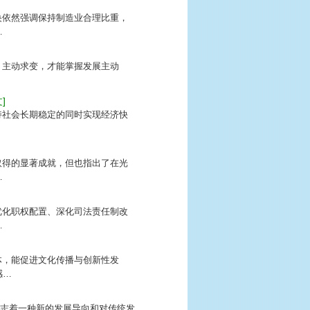
央依然强调保持制造业合理比重，
…
、主动求变，才能掌握发展主动
…
]
持社会长期稳定的同时实现经济快
取得的显著成就，但也指出了在光
…
优化职权配置、深化司法责任制改
…
体，能促进文化传播与创新性发
感…
这标志着一种新的发展导向和对传统发