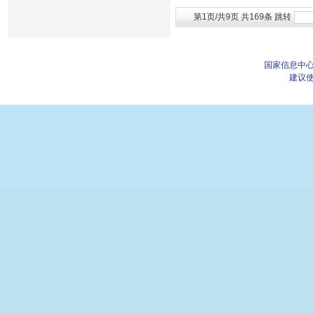
第1页/共9页 共169条 跳转
国家信息中心
建议使