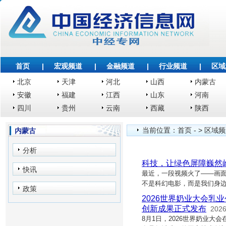
首页
|
宏观频道
|
金融频道
|
行业频道
|
区域
北京
天津
河北
山西
内蒙古
安徽
福建
江西
山东
河南
四川
贵州
云南
西藏
陕西
当前位置：
首页
- >
区域频
内蒙古
分析
科技，让绿色屏障巍然
快讯
最近，一段视频火了——画面
不是科幻电影，而是我们身
政策
2026世界奶业大会
创新成果正式发布
2026
8月1日，2026世界奶业