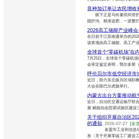
良种加订单让农民增收
眼下正是马铃薯田间管护的
固护沟、精准追肥，一派繁忙
2026高工储能产业峰会
在日前于江苏南通举办的202
该奖项由高工储能、高工产业
全球首个“零碳机场”在
7月25日，全球首个零碳机
会审定鉴定表明，鄂尔多斯 
呼伦贝尔市低空经济市
近日，助力东北振兴区域职
大会在陈巴尔虎旗举行。 
内蒙古出台方案推动航
近日，自治区交通运输厅联
展 赋能自由贸易试验区建设三
关于组织开展自治区2
的通知
2026-07-27
[全文
各盟市工业和信息化局，
发〈关于开展零碳工厂建设工