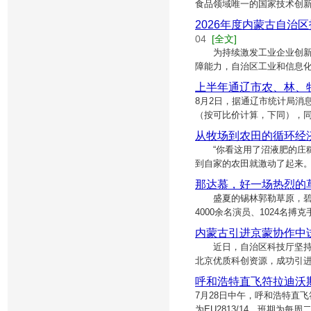
食品领域唯一的国家技术创新
2026年度内蒙古自
04
[全文]
为持续激发工业企业创新主
障能力，自治区工业和信息化
上半年通辽市农、林、
8月2日，据通辽市统计局消
（按可比价计算，下同），同比
从牧场到农田的循环经
“你看这用了沼液肥的庄稼
到自家的农田就激动了起来
那达慕，好一场热烈的
盛夏的锡林郭勒草原，碧草
4000余名演员、1024名
内蒙古引进京蒙协作中
近日，自治区科技厅坚持“
北京优质科创资源，成功引进
呼和浩特直飞符拉迪沃
7月28日中午，呼和浩特直
为EU2813/14，班期为每周