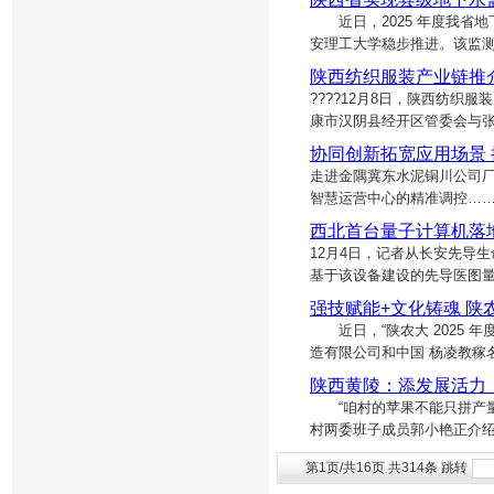
近日，2025 年度我省
安理工大学稳步推进。该监测
陕西纺织服装产业链推
????12月8日，陕西纺织
康市汉阴县经开区管委会与张
协同创新拓宽应用场景 推
走进金隅冀东水泥铜川公司
智慧运营中心的精准调控…… 
西北首台量子计算机落
12月4日，记者从长安先导
基于该设备建设的先导医图量
强技赋能+文化铸魂 陕
近日，“陕农大 2025 
造有限公司和中国 杨凌教稼
陕西黄陵：添发展活力
“咱村的苹果不能只拼产量
村两委班子成员郭小艳正介
第1页/共16页 共314条 跳转