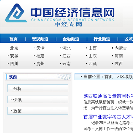
首页
|
宏观频道
|
金融频道
|
行业频道
|
区域
北京
天津
河北
山西
内蒙古
安徽
福建
江西
山东
河南
四川
贵州
云南
西藏
陕西
当前位置：
首页
- >
区域频
陕西
分析
陕西联通高质量谱写数
快讯
信息高铁纵横驰骋，织就一张
汤，为千行百业注入转型动能
政策
首届中亚数字考古人才
记者29日从丝绸之路考古
国考古文博工作一线的12位