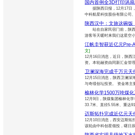
国内首例全3D打印涡
据陕西日报，12月17日
中科航星科技股份有限公司
陕西汉中：文旅这碗饭
站在自家民宿门前，陕西省
游客等天暖时来我们这星空小
江帆圭智获近亿元Pre
文]
12月16日消息，近日，陕西
资。本轮融资由同新汇金管
卫澜深海完成千万元天
12月15日消息，陕西卫澜
与奇绩创坛投资。 资金将主
榆林化学1500万吨煤
12月9日，陕煤集团榆林化
33.7米、直径5.55米、
迈斯拓扑完成近亿元天
12月10日消息，西安迈斯拓
该轮由中科创星领投，曙日
陕西省实现县级地下水